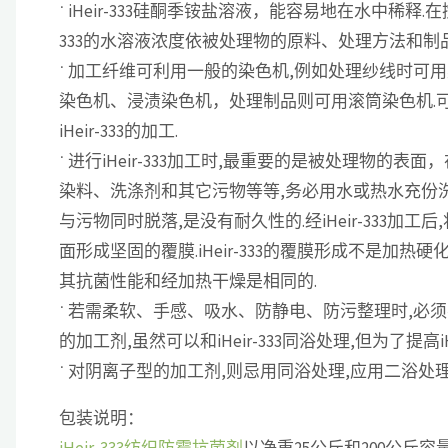
˙ iHeir-333硅酮季铵盐溶液，能容易地在水中稀释.在搅拌水
333的水溶液浓度依被处理物的原料、处理方法和制
˙ 加工纤维可利用一般的染色机,例如处理纱线时可
染色机、浸渍染色机，处理制品则可用滚筒染色机.
iHeir-333的加工.
˙ 进行iHeir-333加工时,最重要的是被处理物的表面
染料、洗涤剂和其它污物等等,务必用水或热水充份洗净.
与污物同时脱落,是没有耐久性的.经iHeir-333加工
面形成坚固的覆膜.iHeir-333的覆膜形成不是加
其抗菌性能和经加热干燥是相同的.
˙ 若需柔软、手感、吸水、防静电、防污整理时,必
的加工剂,虽然可以和iHeir-333同浴处理,但为了提高
˙ 对阴离子型的加工剂,则忌用同浴处理,应用二浴处理加工
包装说明：
iHeir-333纺织防霉抗菌剂
以净重25公斤和200公斤容