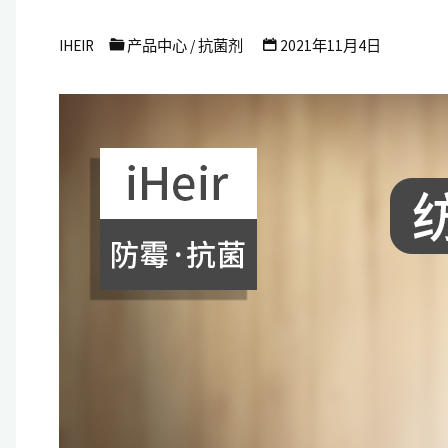
艾
IHEIR
产品中心
/
抗菌剂
2021年11月4日
浩
尔
防
霉
抗
菌
科
技
有
限
公
司