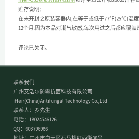
贮存说明：
在未开封之原装容器内,在等于或低于77℉(25℃)温度
12个月.因为本品对潮气敏感,每次用过之后都应覆盖密
评论已关闭。
联系我们
广州艾浩尔防霉抗菌科技有限公司
iHeir(China)Antifungal Technology Co.,Ltd
联系人：罗先生
电话：18024546126
QQ：603796986
地址：广州市白云区石马桃红西街38号