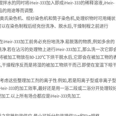
的同时将iHeir-333加入即成iHeir-333的稀释溶液,iHeir-
品的用途等而调整.
用奥氏染色机、绞纱染色机和筒子染色机,处理织物时可用绳状
可以在染色制程后经充份洗净、脱水后,干燥制程之前进行
，在iHeir-333加工前务必充份地洗净.易脱落的物质,例如多余的
若在沾污的处理物上进行iHeir-333加工,那么洗一次它即
后,将被加工物放在80-120℃下烘干脱水后,它即会在被加工物的
热硬化,干燥程序反而是将湿的被加工物烘干而己.即使在室温下晾
须考虑这些整理加工剂的离子性.例如,若是阳离子型或非离子
iHeir-333的加工效率,最好还是用一浴二段或二浴分开处理较好
.以上所有场合都应是iHeir-333先加工.
量之容器包装供应,最小可拆分包装提供1kg和5kg规格.