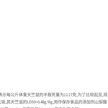
Kg.此值表示每公斤体重天竺鼠的半致死量为12.27克,为了比较起见,现
天竺鼠的LD50=0.48g/Kg,用作保存食品的添加剂山梨酸