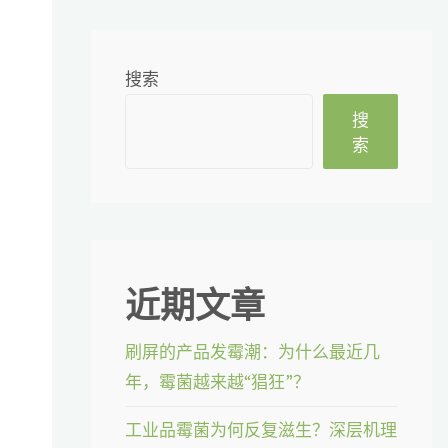
搜索
搜
索
近期文章
刷屏的产品发霉潮：为什么最近几
年，霉菌越来越“猖狂”？
工业品霉菌为何反复滋生？深层机理