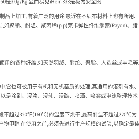
是3.0g/Kg.显而易见iHeir-333是极为安全的.
纤维制品上加工,有着广泛的用途.最近在不织布材料上也有所用.
如聚酯、耐隆、聚丙烯(p.p)莱卡弹性纤维缧萦(Rayon)、腊
.
使用的各种纤维,如天然羽绒、耐纶、聚脂、人造丝或羊毛等.
配方中.它也可被用于有机和无机基质的处理,其适用的溶剂有水
可以是涂刷、浸渍、浸轧、浸醮、喷洒、喷雾或泡沫整理技术
超过320℉(160℃)的温度下烘干,最高耐温不超过220℃为
产物甲醇.在使用之前,必须先进行生产规模的试验,以确定最