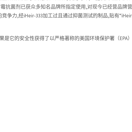
纺织防霉抗菌剂已获众多知名品牌所指定使用,对现今已经营品牌
经iHeir-333加工过且通过抑菌测试的制品,贴有“iHeir
验，结果是它的安全性获得了以严格著称的美国环境保护署（EPA