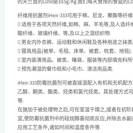
的天竺鼠的LD50是10.5g/Kg.我们每天食用的食盐的LD50
纤维用抗菌剂iHeir-333可用于棉、尼龙、聚酯等
 适用于各项天然纤维,如棉、麻、羊毛等,及人造纤维,
酸纤维、玻璃纤维、等,及以上之混纺织物.
 男女内外衣裤、运动鞋和休闲鞋及各种用途之袜类
 寝具用品(被单、毛毯、床单、被套、枕套、地毯).
 室内装潢用品、被类、睡袋、服装等内部填充料所
 预先潮湿的餐巾纸和小毛巾、清洁用品类.
iHeir-333防霉抗菌剂可被直接混配入有机和无机
乙醇、酮类、酯类、烃类和氯代烃类。其处理方式
等.
在施加于被处理物之后,可在室温干燥之,或者在初阶段不
宜,使防霉抗菌剂中的硅烷醇基彻底反应,并除去水副
应用工艺条件,诸如时间和温度条件等.