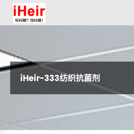
跳
防
转
霉
到
剂|
内
抗
容。
菌
剂|
防
水
iHeir-333纺织抗菌剂
剂|
干
燥
剂-
广
州