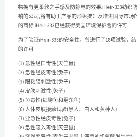
物拥有更柔软之手感及防静电的效果.iHeir-333
销的公司,将有助于产品的形象提升及增进国际市场的竞争力,
的商标.iHeir-333已经获得美国环境保护署的许可.
为了验证iHeir-333的安全性，曾进行了18项试
的许可.
(1) 急性经口毒性(天竺鼠)
(2) 急性经皮毒性(兔子)
(3) 眼粘膜刺激性(兔子)
(4) 皮肤刺激性(兔子)
(5) 鱼毒性(红鳟鱼和翻东鱼)
(6) 人体皮肤接触试验(黑人、白人和黄种人)
(7) 亚急性经皮毒性(兔子)
(8) 急性吸入毒性(天竺鼠)
(9) 突然变异性(寄生于老鼠上细菌的组氨酸发生性)