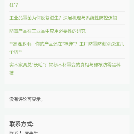
狂”？
工业品霉菌为何反复滋生？深层机理与系统性防控逻辑
防霉产品在工业品中应用必要性的研究
**高温多雨，你的产品还在“裸奔”？工厂防霉防潮别踩这几
个坑**
实木家具总“长毛”？揭秘木材霉变的真相与硬核防霉黑科
技
没有评论可显示。
联系方式:
联系人: 罗先生