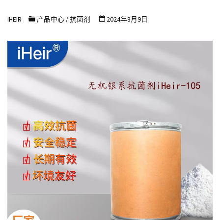
浩
IHEIR
产品中心
/
抗菌剂
2024年8月9日
尔
防
霉
抗
菌
科
技
有
限
公
司