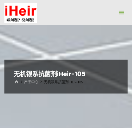
跳
防
转
霉
到
剂|
内
抗
容。
菌
剂|
防
水
无机银系抗菌剂iHeir-105
剂|
首
产品中心
无机银系抗菌剂IHEIR-105
干
页
燥
剂-
广
州
艾