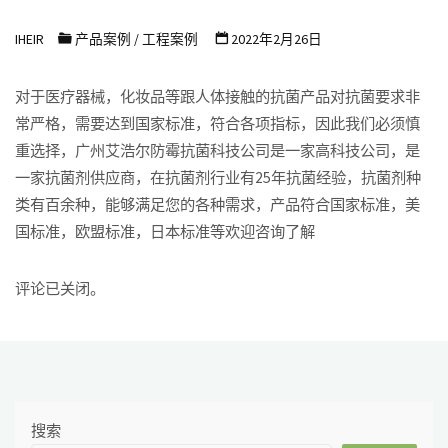
浩
IHEIR
产品案例
/
工程案例
2022年2月26日
尔
防
对于医疗器械，化妆品等跟人体接触的抗菌产品对抗菌要求非
霉
常严格，需要达到国家标准，符合各项指标，因此我们必须慎
抗
重选择，广州艾浩尔防霉抗菌科技公司是一家高科技公司，是
菌
一家抗菌剂供应商，在抗菌剂行业有25年抗菌经验，抗菌剂种
科
类有百余种，能够满足您的各种需求，产品符合国家标准，美
技
国标准，欧盟标准，日本标准等欢迎咨询了解
有
限
评论已关闭。
公
司
搜索