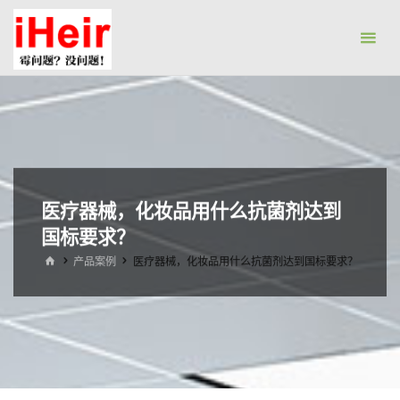
跳
防
转
霉
到
剂|
内
抗
容。
菌
剂|
防
水
医疗器械，化妆品用什么抗菌剂达到
剂|
国标要求？
干
首
产品案例
医疗器械，化妆品用什么抗菌剂达到国标要求？
页
燥
剂-
广
州
艾