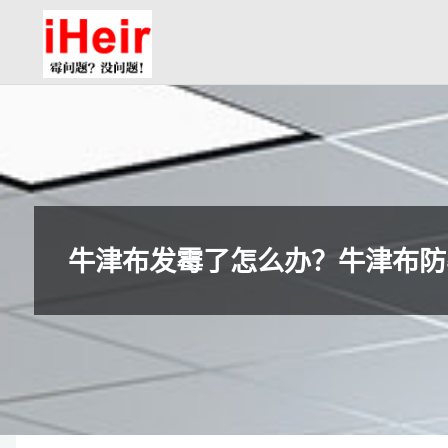
跳
防
转
霉
到
剂|
内
抗
容。
菌
剂|
防
水
牛津布发霉了怎么办？牛津布防
剂|
干
燥
剂-
广
州