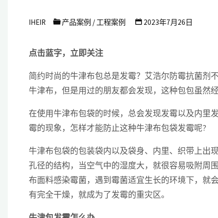
艾
IHEIR
产品案例
/
工程案例
2023年7月26日
浩
尔
点击蓝字，立即关注
防
简约时尚的牛津布包总是发霉？艾浩尔防霉抗菌剂
霉
牛津布，但是用过的朋友都会发现，这种包包虽然
抗
菌
在使用牛津布包袋的时候，总会发现发霉以及内里
科
霉的现象，怎样才能防止这种牛津布包袋发霉呢?
技
牛津布包袋的包装袋内以及袋身、内里、织带上出
有
孔径的结构，当空气中的湿度大，就很容易吸附周
限
布面料感染霉菌，遇到霉菌适宜生长的环境下，就
公
有完全干燥，就成为了发霉的重灾区。
司
牛津包发霉怎么办