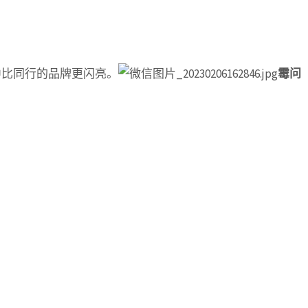
中比同行的品牌更闪亮。
霉问