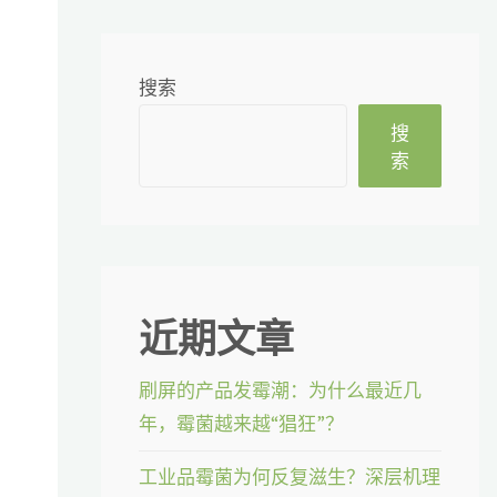
搜索
搜
索
近期文章
刷屏的产品发霉潮：为什么最近几
年，霉菌越来越“猖狂”？
工业品霉菌为何反复滋生？深层机理