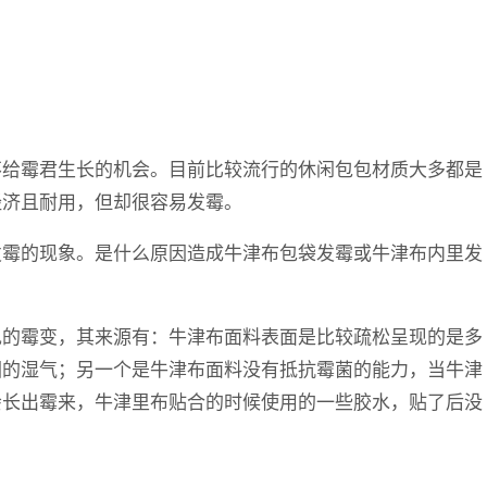
不给霉君生长的机会。目前比较流行的休闲包包材质大多都是
经济且耐用，但却很容易发霉。
发霉的现象。是什么原因造成牛津布包袋发霉或牛津布内里发
现的霉变，其来源有：牛津布面料表面是比较疏松呈现的是多
围的湿气；另一个是牛津布面料没有抵抗霉菌的能力，当牛津
会长出霉来，牛津里布贴合的时候使用的一些胶水，贴了后没