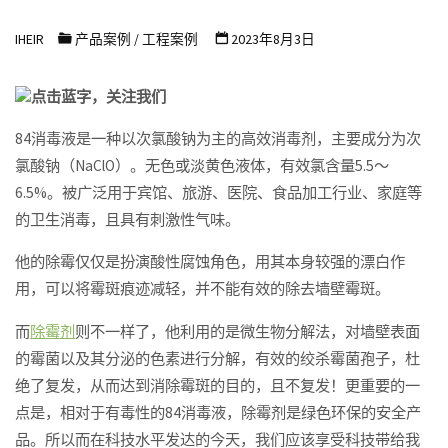
浩
IHEIR
产品案例
/
工程案例
2023年8月3日
尔
防
点击蓝字，关注我们
霉
抗
84消毒液是一种以次氯酸钠为主的高效消毒剂，主要成分为次
氯酸钠（NaClO）。无色或淡黄色液体，有效氯含量5.5～
菌
6.5%。被广泛用于宾馆、旅游、医院、食品加工行业、家庭等
科
的卫生消毒，且具有刺激性气味。
技
有
他的除霉仅仅是扮演酸性腐蚀角色，用其本身较强的漂白作
限
用，可以将霉斑痕迹减轻，并不能有效的除去墙壁霉斑。
公
而
除霉剂
则不一样了，他利用的是微生物分解法，对墙壁表面
司
的霉菌以及其分泌的色素进行分解，有效的绞杀霉菌孢子，杜
绝了复发，从而达到消除霉斑的目的，且不复发！更重要的一
点是，相对于有毒性的84消毒液，除霉剂是绿色环保的安全产
品。所以而在科技水平发达的今天，我们应该享受科技带给我