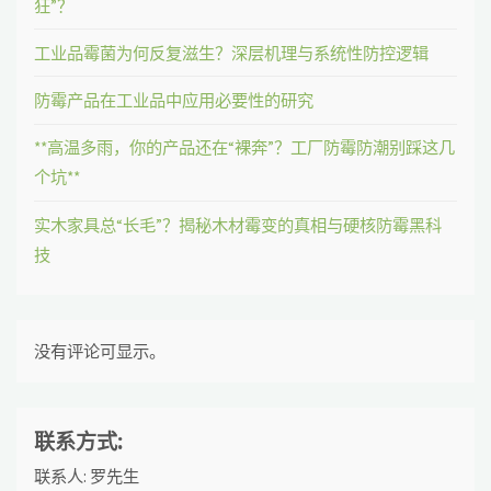
狂”？
工业品霉菌为何反复滋生？深层机理与系统性防控逻辑
防霉产品在工业品中应用必要性的研究
**高温多雨，你的产品还在“裸奔”？工厂防霉防潮别踩这几
个坑**
实木家具总“长毛”？揭秘木材霉变的真相与硬核防霉黑科
技
没有评论可显示。
联系方式:
联系人: 罗先生