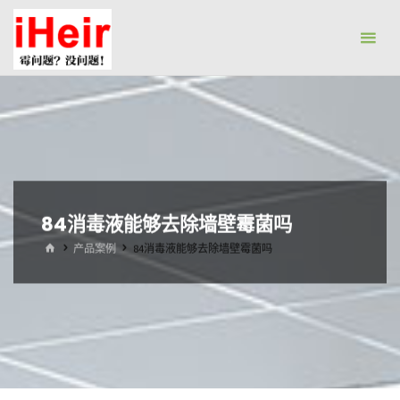
跳
防
转
霉
到
剂|
内
抗
容。
菌
剂|
防
水
84消毒液能够去除墙壁霉菌吗
剂|
首
产品案例
84消毒液能够去除墙壁霉菌吗
干
页
燥
剂-
广
州
艾