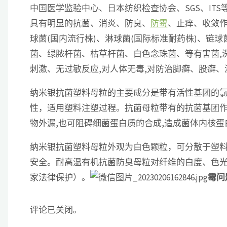
中国医学监验中心、日本纺织检查协会、SGS、IT
具有明显的抗菌、消炎、防臭、
防霉
、止痒、收敛作
球菌(国内流行株)、淋球菌(国际标准耐药株)、链
菌、绿脓杆菌、枯草杆菌、白色念珠菌、等有害菌,洗
刺激、无过敏反应,对人体无毒,对防治脚癣、股癣
纳米银抗菌塑料母粒的主要成分是带有活性基团的
性，适用塑料注塑过程。抗菌母粒带有的抗菌基团作
物外漏,也可阻碍细菌蛋白质的合成,造成菌体内核蛋
纳米银抗菌塑料母粒外观为白色颗粒，可分散于塑料
安全。耐高温有机抗菌防臭母粒对纤维的白度、色
家法律保护）。
霉问
评论已关闭。