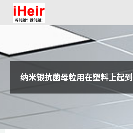
跳
防
转
霉
到
剂|
内
抗
容。
菌
剂|
防
水
纳米银抗菌母粒用在塑料上起到
剂|
干
燥
剂-
广
州