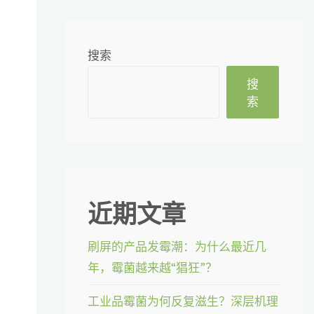
搜索
搜
索
用
近期文章
。
刷屏的产品发霉潮：为什么最近几
年，霉菌越来越“猖狂”？
工业品霉菌为何反复滋生？深层机理