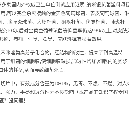
S等多家国内外权威卫生单位测试应用证明: 纳米银抗菌塑料母
用,可以完全杀灭接触的金黄色葡萄球菌、表皮葡萄球菌、
球菌、脑膜炎球菌、大肠杆菌、痢疾杆菌、伤寒杆菌、肺炎杆
涤100次后对金黄色葡萄球菌等抑菌率仍达99%以上,对皮肤
、湿疹、疖痈、汗臭、脚臭、皮肤骚痒有显著效果。
氯苯咪唑类高分子化合物。经结构的改性，提高了耐高温特
用于细菌的细胞膜,使细胞膜缺损,通透性增加,细胞内的胞浆
白体的耗尽,从而导致细菌死亡。
切片中，有效成分含量为10±1%，无毒、不燃、不爆、对人
光、强力、手感和透汽性无不良影响（本产品的知识产权受国
题？没问题！