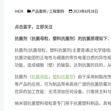
艾
IHEIR
产品案例
/
工程案例
2023年8月28日
浩
尔
点击蓝字，立即关注
防
抗菌剂（抗菌母粒，塑料抗菌剂）的抗菌原理如下
霉
抗
抗菌剂(抗菌母粒，塑料抗菌剂)主要是通过化学接枝
菌
抗菌功能团的正电性与细菌的带负电蛋白质的异性
科
功能，造成细胞（壁）的破裂，达到抗菌的目的，
技
抗菌剂（
抗菌母粒
，
塑料抗菌剂
）由于采用树脂改性
有
等产品的应用，可为制品带来高效广谱的抗菌防霉功
限
优异的加工性能：无须添加任何设备，只需将主料
公
纳米银抗菌塑料母粒是专门用于抗菌塑料制品，具
司