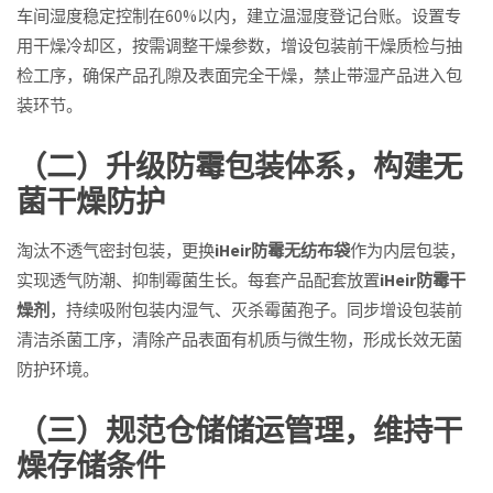
车间湿度稳定控制在60%以内，建立温湿度登记台账。设置专
用干燥冷却区，按需调整干燥参数，增设包装前干燥质检与抽
检工序，确保产品孔隙及表面完全干燥，禁止带湿产品进入包
装环节。
（二）升级防霉包装体系，构建无
菌干燥防护
淘汰不透气密封包装，更换
iHeir防霉无纺布袋
作为内层包装，
实现透气防潮、抑制霉菌生长。每套产品配套放置
iHeir防霉干
燥剂
，持续吸附包装内湿气、灭杀霉菌孢子。同步增设包装前
清洁杀菌工序，清除产品表面有机质与微生物，形成长效无菌
防护环境。
（三）规范仓储储运管理，维持干
燥存储条件