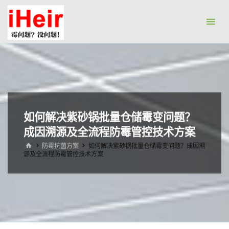
跳
防
转
霉
到
剂|
内
抗
容。
菌
剂|
防
如何解决紫砂锅批量仓储霉变问题？
水
成因溯源及全流程防霉管控技术方案
剂|
干
首
防霉抗菌方案
如何解决紫砂锅批量仓储霉变问题？成因溯
页
源及全流程防霉管控技术方案
燥
剂-
广
州
艾