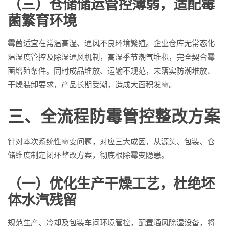
（三）仓储储运管控薄弱，适配霉
菌繁育环境
霉菌适宜在常温高湿、通风不良环境繁殖。企业仓库无常态化
温湿度管控及除湿通风机制，高湿季节潮气堆积，完全契合霉
菌增殖条件。同时成品堆放、运输不规范，未落实防潮堆放、
干燥装卸要求，产品长期受潮，造成大面积发霉。
三、全流程防霉管控整改方案
针对本次系统性霉变问题，对应三大成因，从源头、包装、仓
储维度制定闭环整改方案，彻底根除霉变隐患。
（一）优化生产干燥工艺，杜绝坯
体水汽残留
规范生产、冷却及包装车间环境管控，配置通风除湿设备，将