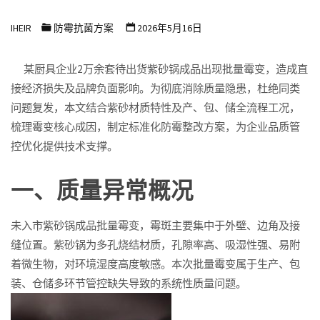
浩
IHEIR
防霉抗菌方案
2026年5月16日
尔
防
某厨具企业2万余套待出货紫砂锅成品出现批量霉变，造成直
霉
接经济损失及品牌负面影响。为彻底消除质量隐患，杜绝同类
抗
问题复发，本文结合紫砂材质特性及产、包、储全流程工况，
菌
梳理霉变核心成因，制定标准化防霉整改方案，为企业品质管
科
控优化提供技术支撑。
技
一、质量异常概况
有
限
未入市紫砂锅成品批量霉变，霉斑主要集中于外壁、边角及接
公
缝位置。紫砂锅为多孔烧结材质，孔隙率高、吸湿性强、易附
司
着微生物，对环境湿度高度敏感。本次批量霉变属于生产、包
装、仓储多环节管控缺失导致的系统性质量问题。