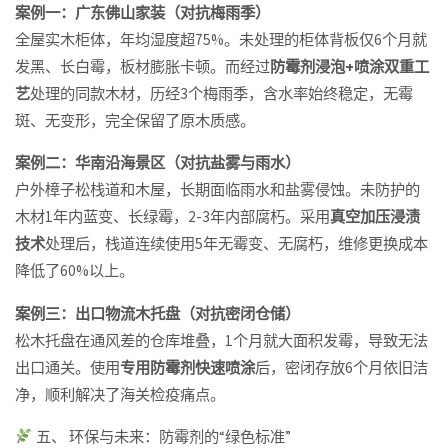
案例一：广东佛山家装（对抗梅雨季）
全屋实木柜体，年均湿度超75%。未处理的柜体背板仅6个月就
发黑、长白霉，板材膨胀卡顿。而经过
防霉剂浸泡+喷涂双重工
艺
处理的同款木材，历经3个梅雨季，含水率始终稳定，无霉
斑、无变形，完全保留了原木质感。
案例二：华南沿海景区（对抗盐雾与雨水）
户外樟子松栈道和木屋，长期面临雨水和盐雾侵蚀。未防护的
木材1年内蓝变、长绿霉，2-3年内部腐朽。采用
真空加压浸渍
技术
处理后，栈道连续使用5年无霉变、无腐朽，维修更换成本
降低了60%以上。
案例三：出口物流木托盘（对抗密闭仓储）
松木托盘在通风差的仓库堆叠，1个月就大面积发霉，导致无法
出口通关。使用
专用防霉剂快速喷涂
后，密闭存放6个月依旧洁
净，顺利解决了海关检疫痛点。
五、 环保与未来：防霉剂的“绿色标准”