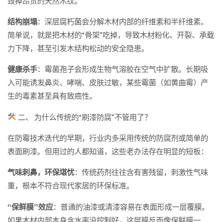
毁掉昂贵的天然木纹。
结构崩塌
：深层腐朽菌会分解木材内部的纤维素和半纤维素。
简单说，就是把木材的“骨架”吃掉，导致木材粉化、开裂、承载
力下降，甚至引发木结构松动的安全隐患。
健康杀手
：霉菌孢子会形成生物气溶胶在空气中扩散。长期吸
入可能诱发鼻炎、哮喘、皮肤过敏，某些霉菌（如黄曲霉）产
生的毒素甚至具有致癌性。
二、 为什么传统的“刷漆防腐”不管用了？
在防霉技术迭代的早期，行业内多采用传统的防腐剂或简单的
表面刷漆。但用过的人都知道，这些老办法存在明显的短板：
气味刺鼻，环保堪忧
：传统药剂往往含有害残留，刺激性气味
重，根本不符合现代家居的环保标准。
“保鲜膜”效应
：普通的油漆或清漆容易在表面形成一层覆膜。
如果木材内部本身含水率没控制好，这层膜反而像保鲜膜一