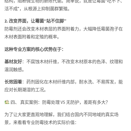
结构，阻断微生物的新陈代谢。简单说，就是让霉菌“吃不下、
活不成”，从根源上抑制菌群繁殖。
2. 改变界面，让霉菌“站不住脚”
防霉剂还会改变木材表层的界面附着力，大幅降低霉菌孢子在
木材表面附着和定殖的概率。
这种专业方案的核心优势在于：
基材友好
：不腐蚀木材纤维，不改变木材原本的色泽、纹理和
温润触感。
长效固着
：药剂固化在木材纤维内部，耐水洗、不易挥发，能
应对长期潮湿的工况。
四、 真实案例：防霉处理 VS 无防护，差距有多大？
为了让大家更直观地理解，我们结合国内不同地域的真实场
景，来看看专业防霉技术的实际价值：