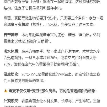
块由无数根细管（纤维）捆绑在一起的海绵。这种特殊的物理
结构，注定了它极易吸附和留存水汽。
霉菌、真菌等微生物想要开“派对”，只需要三个条件：
水分 + 适
宜温度 + 有机质（营养）
。而木材，完美集齐了这三要素：
自带营养
：木材细胞里藏着丰富的淀粉、糖分、蛋白质，这对
霉菌来说就是顶级的“自助餐”。
吸水体质
：在南方梅雨季、地下室或户外淋雨时，木材含水率
会迅速飙升。一旦含水率超过20%，或者空气相对湿度大于
70%，潜伏在空气中的霉菌孢子就会瞬间“苏醒”。
温度助攻
：20℃-35℃是霉菌繁殖的VIP温室，而这恰好也是我
们人体感觉最舒适的室温。
霉变不仅仅是“变丑”那么简单，它的危害远超你的想象：
外观毁灭
：表层霉菌会让木材发黑、长绿霉、产生霉斑，直接