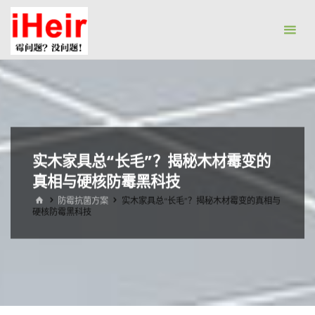
跳
防
转
霉
到
剂|
内
抗
容。
菌
剂|
防
实木家具总“长毛”？揭秘木材霉变的
水
真相与硬核防霉黑科技
剂|
干
首
防霉抗菌方案
实木家具总“长毛”？揭秘木材霉变的真相与
页
硬核防霉黑科技
燥
剂-
广
州
艾