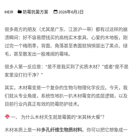
浩
IHEIR
防霉抗菌方案
2026年6月2日
尔
防
很多南方的朋友（尤其是广东、江浙沪一带）都有过这样的崩
霉
溃瞬间：好不容易攒钱买的高档实木家具、心爱的木地板，刚
抗
过完一个梅雨季，背面、角落甚至表面就悄悄冒出了黑点、绿
菌
毛，甚至散发出一股难闻的霉味。
科
很多人第一反应是：“是不是我买到了劣质木材？”或者“是不是
技
家里没打扫干净？”
有
限
其实，木材霉变是一个复杂的生物与物理化学反应。今天，我
们就从专业角度，系统性地扒一扒木材霉变的底层逻辑，以及
公
目前行业内真正有效的防霉防护技术。
司
一、 为什么木材天生就是霉菌的“米其林大餐”？
木材本质上是一种
多孔纤维生物质材料
。你可以把它想象成一