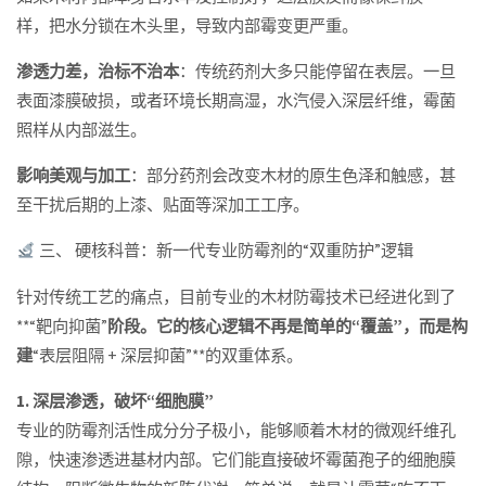
样，把水分锁在木头里，导致内部霉变更严重。
渗透力差，治标不治本
：传统药剂大多只能停留在表层。一旦
表面漆膜破损，或者环境长期高湿，水汽侵入深层纤维，霉菌
照样从内部滋生。
影响美观与加工
：部分药剂会改变木材的原生色泽和触感，甚
至干扰后期的上漆、贴面等深加工工序。
三、 硬核科普：新一代专业防霉剂的“双重防护”逻辑
针对传统工艺的痛点，目前专业的木材防霉技术已经进化到了
**“靶向抑菌”
阶段。它的核心逻辑不再是简单的“覆盖”，而是构
建
“表层阻隔 + 深层抑菌”**的双重体系。
1. 深层渗透，破坏“细胞膜”
专业的防霉剂活性成分分子极小，能够顺着木材的微观纤维孔
隙，快速渗透进基材内部。它们能直接破坏霉菌孢子的细胞膜