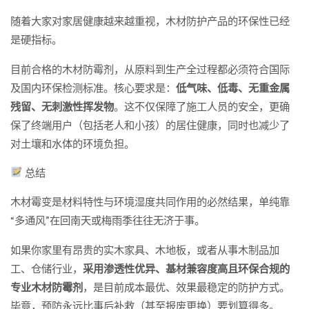
随着大家对家居健康越来越重视，木材防护产品的环保性已经
是硬指标。
目前合格的木材防霉剂，从原料到生产全过程都必须符合国际
及国内环保检测标准。核心要求是：
低气味、低毒、无重金属
残留、无刺激性挥发物
。这不仅保障了施工人员的安全，更确
保了终端用户（包括老人和小孩）的居住健康，同时也减少了
对土壤和水体的环境负担。
总结
木材霉变是材料特性与环境湿度共同作用的必然结果，单纯靠
“多通风”在回南天或梅雨季往往无济于事。
如果你家里有昂贵的实木家具、木地板，或者从事木制品加
工、仓储行业，
采用渗透性优异、基材兼容度高且环保合规的
专业木材防霉剂
，是目前成本最优、效果最稳定的防护方式。
毕竟，预防永远比事后补救（甚至报废更换）要划算得多。