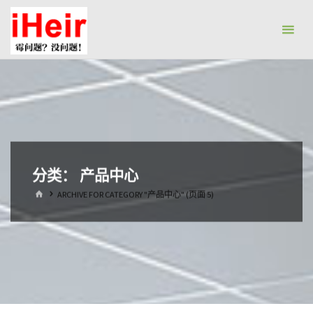
跳
防
转
霉
到
剂|
内
抗
容。
菌
剂|
防
水
分类：
产品中心
剂|
首
ARCHIVE FOR CATEGORY "产品中心"
(页面 5)
干
页
燥
剂-
广
州
艾