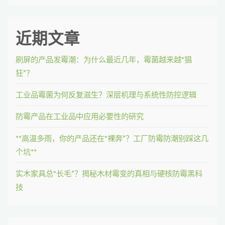
近期文章
刷屏的产品发霉潮：为什么最近几年，霉菌越来越“猖
狂”？
工业品霉菌为何反复滋生？深层机理与系统性防控逻辑
防霉产品在工业品中应用必要性的研究
**高温多雨，你的产品还在“裸奔”？工厂防霉防潮别踩这几
个坑**
实木家具总“长毛”？揭秘木材霉变的真相与硬核防霉黑科
技