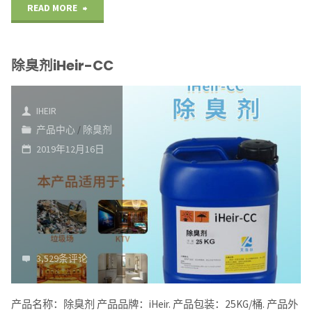
"不
READ MORE
透
除臭剂iHeir-CC
明
发
IHEIR
泡
产品中心
/
除臭剂
2019年12月16日
抗
菌
粉
iHeir-
3,529条评论
IPI001"
产品名称：除臭剂 产品品牌：iHeir. 产品包装：25KG/桶. 产品外