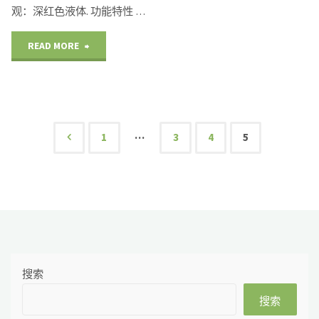
观：深红色液体. 功能特性 …
"除
READ MORE
臭
剂
iHeir-
…
1
3
4
5
文
CC"
章
导
搜索
航
搜索