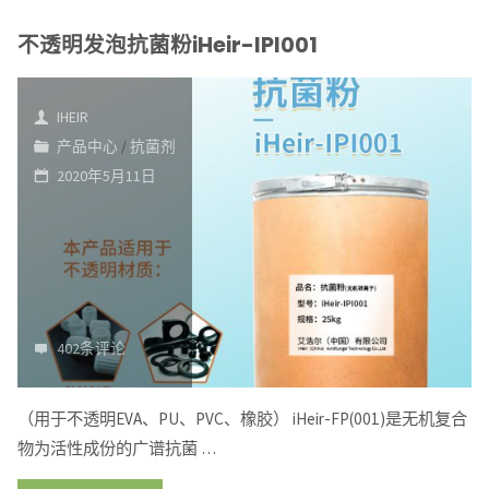
浩
不透明发泡抗菌粉iHeir-IPI001
尔
防
霉
IHEIR
产品中心
/
抗菌剂
抗
2020年5月11日
菌
科
技
有
限
公
402条评论
司
（用于不透明EVA、PU、PVC、橡胶） iHeir-FP(001)是无机复合
物为活性成份的广谱抗菌 …