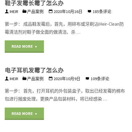
鞋子发霉长霉了怎么办
盒
么
IHEIR
产品案例
2020年10月16日
185条评论
防
处
第一步： 成品鞋发霉后，首先，用碎布或牙刷沾iHeir-Clean防
霉
霉清洁剂对鞋子做全面的做清洁、杀 …
理"
方
"鞋
READ MORE
法"
子
电子耳机发霉了怎么办
发
IHEIR
产品案例
2020年10月9日
109条评论
霉
第一步： 首先，打开耳机的外包装盒子，取出已经发霉的棉布
长
包进行报废处理，更换产品包装材料，将已经感染 …
霉
"电
READ MORE
了
子