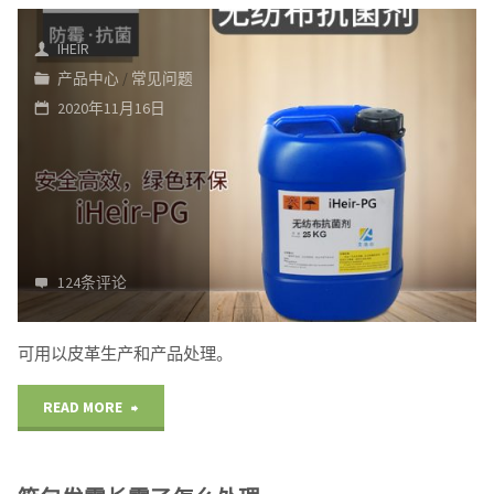
菌
IHEIR
剂
产品中心
/
常见问题
2020年11月16日
原
理
与
概
124条评论
述"
可用以皮革生产和产品处理。
"皮
READ MORE
革