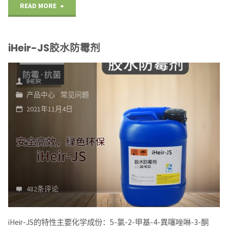
"iHeir-
READ MORE
333
iHeir-JS胶水防霉剂
纺
织
IHEIR
抗
产品中心
/
常见问题
2021年11月4日
菌
剂"
482条评论
iHeir-JS的特性主要化学成份：5-氯-2-甲基-4-異噻唑啉-3-酮