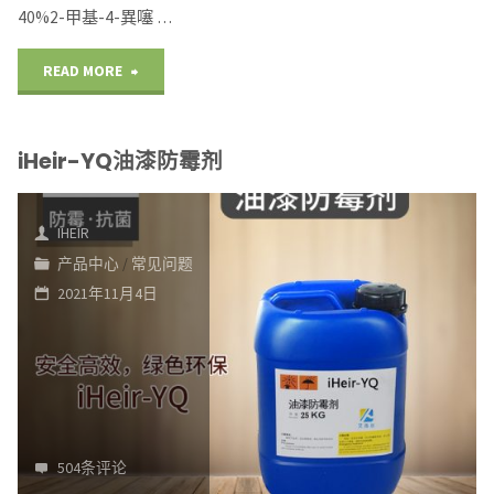
40%2-甲基-4-異噻 …
"iHeir-
READ MORE
JS
iHeir-YQ油漆防霉剂
胶
水
IHEIR
防
产品中心
/
常见问题
2021年11月4日
霉
剂"
504条评论