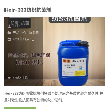
浩
iHeir-333纺织抗菌剂
尔
防
霉
IHEIR
产品中心
/
抗菌剂
抗
2021年11月4日
菌
科
技
有
限
公
620条评论
司
iHeir-333纺织防霉抗菌剂将赋予处理后之基质优越之耐久性,并
且对微生物抗菌具有独特的防护功能, …