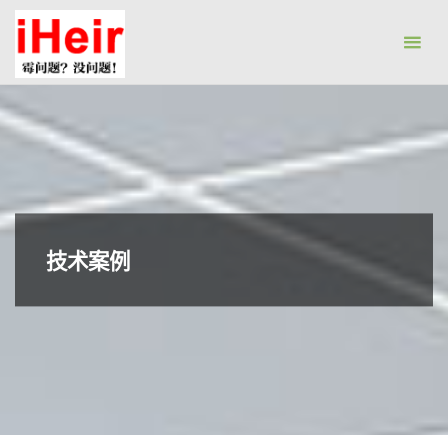
跳
防
转
霉
到
剂|
内
抗
容。
菌
剂|
防
水
剂|
技术案例
干
燥
剂-
广
州
艾