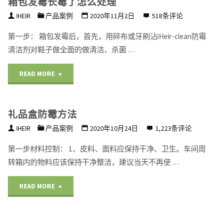
箱包发霉长霉了怎么处理
防
IHEIR
产品案例
2020年11月2日
518条评论
霉
第一步： 箱包发霉后，首先，用碎布或牙刷沾iHeir-clean防霉
剂
清洁剂对鞋子做全面的做清洁、杀菌 …
（添
"箱
READ MORE
加
包
型）"
礼品盒防霉方法
发
IHEIR
产品案例
2020年10月24日
1,223条评论
霉
第一步材料控制： 1、皮料、面料应保持干净、卫生。车间周
长
转箱内的物料应该保持干净整洁，建议当天不再使 …
霉
"礼
READ MORE
了
品
怎