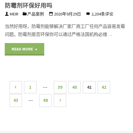
怎
防霉剂环保好用吗
耳
么
IHEIR
产品案例
2020年9月29日
2,204条评论
机
办"
当然好用呀，防霉剂能够解决厂家厂商工厂任何产品容易发霉
发
问题。防霉剂是否环保你可以通过严格法国机构必维 …
霉
"防
READ MORE
了
霉
怎
剂
么
环
…
1
39
40
41
42
办"
文
保
…
43
48
好
章
用
导