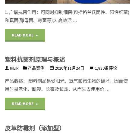
1. 广谱抗菌作用：可同时抑制细菌(包括格兰氏阴性、阳性细菌)
和真菌(酵母菌、霉菌等);2. 高效活 …
"iHeir-
READ MORE
YQ
塑料抗菌剂原理与概述
油
IHEIR
产品案例
2020年11月24日
1,830条评论
漆
产品概述： 塑料制品易受阳光、氧气和微生物的破坏，因而使
防
用时易老化、断裂、长霉及长藻，从而失去使用价 …
霉
"塑
READ MORE
剂"
料
皮革防霉剂（添加型）
抗