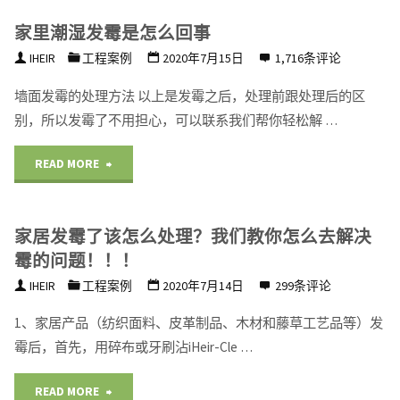
之
油
家里潮湿发霉是怎么回事
长
后
效
IHEIR
工程案例
2020年7月15日
1,716条评论
霉
的
果
墙面发霉的处理方法 以上是发霉之后，处理前跟处理后的区
斑
处
别，所以发霉了不用担心，可以联系我们帮你轻松解 …
展
怎
理
"家
示"
READ MORE
么
方
里
处
法"
家居发霉了该怎么处理？我们教你怎么去解决
潮
霉的问题！！！
理"
湿
IHEIR
工程案例
2020年7月14日
299条评论
发
1、家居产品（纺织面料、皮革制品、木材和藤草工艺品等）发
霉后，首先，用碎布或牙刷沾iHeir-Cle …
霉
是
"家
READ MORE