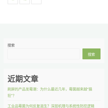
题！！！"
革
章
除
导
霉
航
防
搜索
霉
搜索
处
理
近期文章
方
法"
刷屏的产品发霉潮：为什么最近几年，霉菌越来越“猖
狂”？
工业品霉菌为何反复滋生？深层机理与系统性防控逻辑