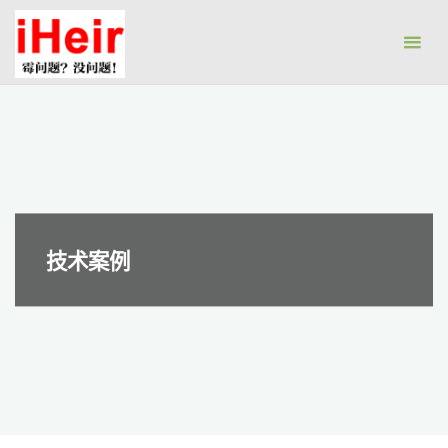
跳
防
转
霉
到
剂|
内
抗
容。
菌
剂|
防
水
剂|
技术案例
干
燥
剂-
广
州
艾