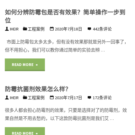
浩
如何分辨防霉包是否有效果？简单操作一步到
尔
位
防
IHEIR
工程案例
2020年7月18日
442条评论
霉
抗
市面上防霉包太多太多，但有没有效果那就是另外一回事了，
但不用担心，我们可以教你通过简单的实验去辨 …
菌
科
"如
READ MORE
技
何
有
限
防霉抗菌剂效果怎么样？
分
公
IHEIR
工程案例
2020年7月17日
172条评论
辨
司
很多人都会担心防霉剂的效果，只要是选择对了的防霉剂，效
防
果自然是不用去愁的，以下这款防霉抗菌剂是我们艾 …
霉
"防
READ MORE