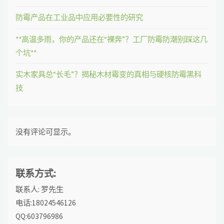
防霉产品在工业品中应用必要性的研究
**高温多雨，你的产品还在“裸奔”？工厂防霉防潮别踩这几
个坑**
实木家具总“长毛”？揭秘木材霉变的真相与硬核防霉黑科
技
没有评论可显示。
联系方式:
联系人: 罗先生
电话:18024546126
QQ:603796986