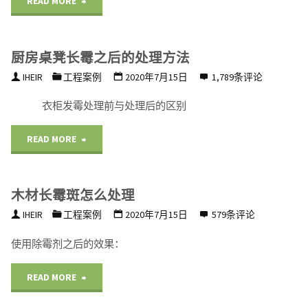
"防
READ MORE
怎
步
水
么
到
厨房桌凳长霉之后的处理方法
剂
做
IHEIR
工程案例
2020年7月15日
1,789条评论
位"
用
才
衣柜发霉处理前与处理后的区别
量
不
"厨
READ MORE
与
会
房
初
再
木材长霉斑怎么处理
桌
始
IHEIR
工程案例
2020年7月15日
579条评论
出
凳
拒
使用除霉剂之后的效果：
现
长
水
"木
发
READ MORE
霉
拒
材
霉？"