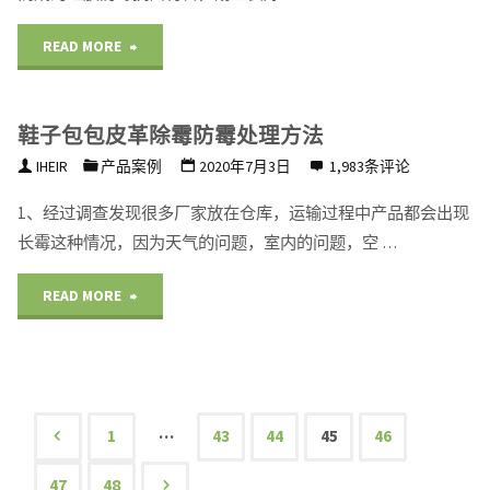
们
"硅
READ MORE
教
胶
你
鞋子包包皮革除霉防霉处理方法
防
怎
IHEIR
产品案例
2020年7月3日
1,983条评论
霉
么
1、经过调查发现很多厂家放在仓库，运输过程中产品都会出现
抗
去
长霉这种情况，因为天气的问题，室内的问题，空 …
菌
解
"鞋
READ MORE
剂
决
子
iHeir-
霉
包
GG907"
的
包
…
1
43
44
45
46
问
文
皮
47
48