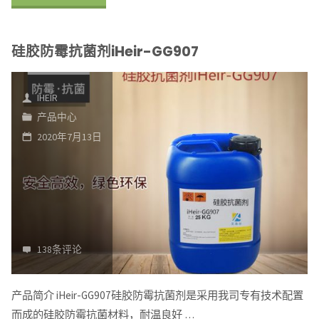
怎
居
硅胶防霉抗菌剂iHeir-GG907
么
发
回
霉
IHEIR
事"
了
产品中心
2020年7月13日
该
怎
么
处
138条评论
理？
我
产品简介 iHeir-GG907硅胶防霉抗菌剂是采用我司专有技术配置
而成的硅胶防霉抗菌材料，耐温良好 …