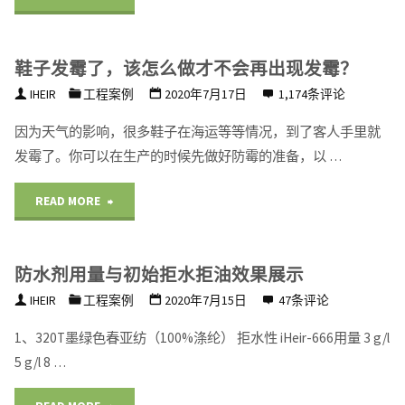
包
霉
是
鞋子发霉了，该怎么做才不会再出现发霉？
抗
否
IHEIR
工程案例
2020年7月17日
1,174条评论
菌
有
因为天气的影响，很多鞋子在海运等等情况，到了客人手里就
剂
发霉了。你可以在生产的时候先做好防霉的准备，以 …
效
效
"鞋
READ MORE
果？
果
子
简
怎
防水剂用量与初始拒水拒油效果展示
发
单
么
IHEIR
工程案例
2020年7月15日
47条评论
霉
操
样？"
1、320T墨绿色春亚纺（100%涤纶） 拒水性 iHeir-666用量 3 g/l
了，
作
5 g/l 8 …
该
一