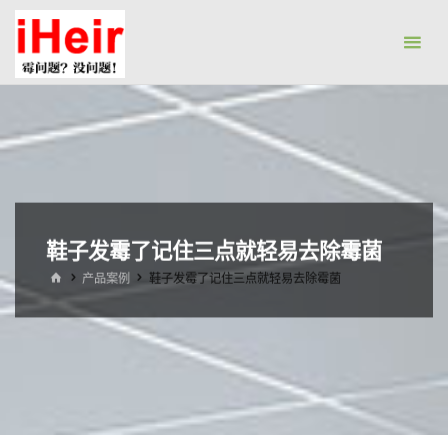
跳
防
转
霉
到
剂|
内
抗
容。
菌
剂|
防
水
鞋子发霉了记住三点就轻易去除霉菌
剂|
首
产品案例
鞋子发霉了记住三点就轻易去除霉菌
干
页
燥
剂-
广
州
艾