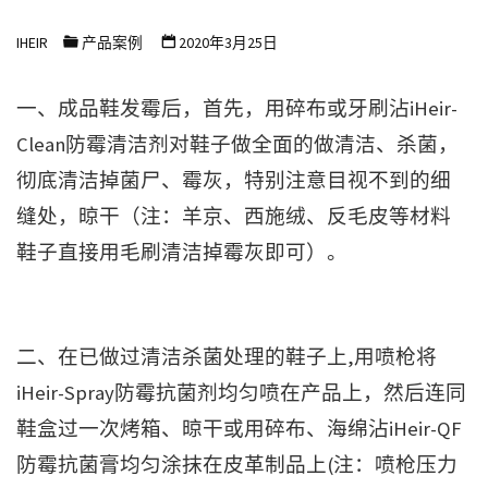
浩
IHEIR
产品案例
2020年3月25日
尔
防
一、成品鞋发霉后，首先，用碎布或牙刷沾iHeir-
霉
Clean防霉清洁剂对鞋子做全面的做清洁、杀菌，
抗
彻底清洁掉菌尸、霉灰，特别注意目视不到的细
菌
科
缝处，晾干（注：羊京、西施绒、反毛皮等材料
技
鞋子直接用毛刷清洁掉霉灰即可）。
有
限
公
二、在已做过清洁杀菌处理的鞋子上,用喷枪将
司
iHeir-Spray防霉抗菌剂均匀喷在产品上，然后连同
鞋盒过一次烤箱、晾干或用碎布、海绵沾iHeir-QF
防霉抗菌膏均匀涂抹在皮革制品上(注：喷枪压力