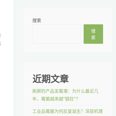
搜索
搜
研
索
术
近期文章
刷屏的产品发霉潮：为什么最近几
年，霉菌越来越“猖狂”？
工业品霉菌为何反复滋生？深层机理