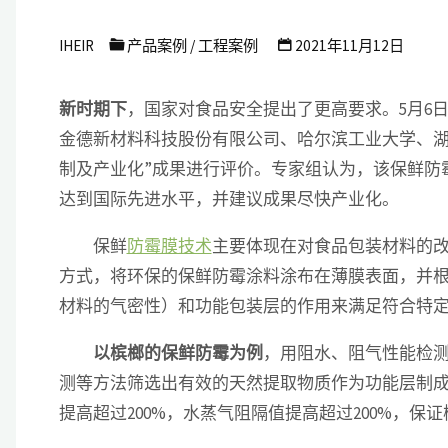
艾
IHEIR
产品案例
/
工程案例
2021年11月12日
浩
尔
新时期下
，国家对食品安全提出了更高要求。5月6
防
金德新材料科技股份有限公司、哈尔滨工业大学、湖
霉
制及产业化”成果进行评价。专家组认为，该保鲜防
抗
达到国际先进水平，并建议成果尽快产业化。
菌
保鲜
防霉膜技术
主要体现在对食品包装材料的
科
方式，将环保的保鲜防霉涂料涂布在薄膜表面，并
技
材料的气密性）和功能包装层的作用来满足符合特
有
以槟榔的保鲜防霉为例
，用阻水、阻气性能检
限
测等方法筛选出有效的天然提取物质作为功能层制
公
提高超过200%，水蒸气阻隔值提高超过200%，保
司