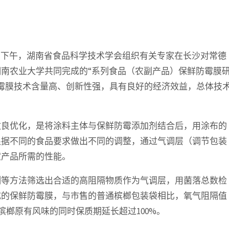
日下午，湖南省食品科学技术学会组织有关专家在长沙对常德
南农业大学共同完成的“系列食品（农副产品）保鲜防霉膜
霉膜技术含量高、创新性强，具有良好的经济效益，总体技
改良优化，是将涂料主体与保鲜防霉添加剂结合后，用涂布的
根据不同的食品要求做出不同的调整，通过气调层（调节包装
定产品所需的性能。
测等方法筛选出合适的高阻隔物质作为气调层，用菌落总数检
成的保鲜防霉膜，与市售的普通槟榔包装袋相比，氧气阻隔值
证槟榔原有风味的同时保质期延长超过100%。