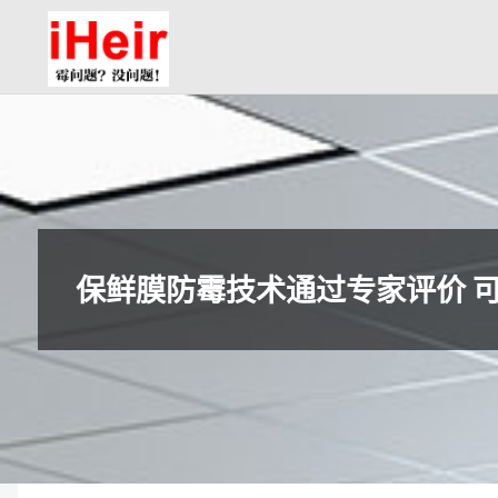
跳
防
转
霉
到
剂|
内
抗
容。
菌
剂|
防
水
保鲜膜防霉技术通过专家评价 
剂|
干
燥
剂-
广
州