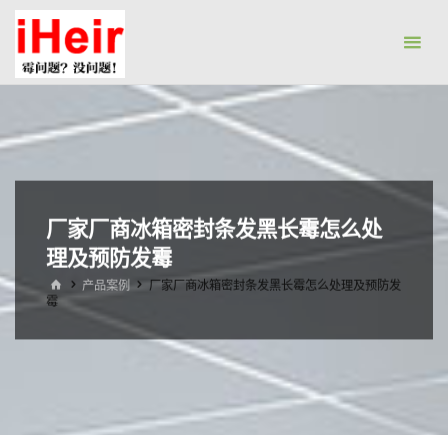
跳
防
转
霉
到
剂|
内
抗
容。
菌
剂|
防
厂家厂商冰箱密封条发黑长霉怎么处
水
理及预防发霉
剂|
干
首
产品案例
厂家厂商冰箱密封条发黑长霉怎么处理及预防发
页
霉
燥
剂-
广
州
艾