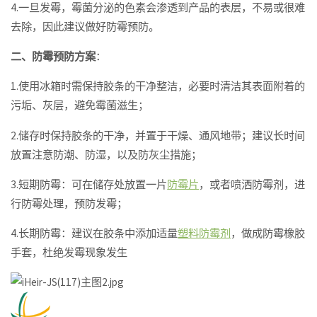
4.一旦发霉，霉菌分泌的色素会渗透到产品的表层，不易或很难
去除，因此建议做好防霉预防。
二、防霉预防方案
：
1.使用冰箱时需保持胶条的干净整洁，必要时清洁其表面附着的
污垢、灰层，避免霉菌滋生；
2.储存时保持胶条的干净，并置于干燥、通风地带；建议长时间
放置注意防潮、防湿，以及防灰尘措施；
3.短期防霉：可在储存处放置一片
防霉片
，或者喷洒防霉剂，进
行防霉处理，预防发霉；
4.长期防霉：建议在胶条中添加适量
塑料防霉剂
，做成防霉橡胶
手套，杜绝发霉现象发生