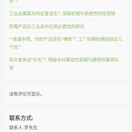
狂”？
工业品霉菌为何反复滋生？深层机理与系统性防控逻辑
防霉产品在工业品中应用必要性的研究
**高温多雨，你的产品还在“裸奔”？工厂防霉防潮别踩这几
个坑**
实木家具总“长毛”？揭秘木材霉变的真相与硬核防霉黑科
技
没有评论可显示。
联系方式:
联系人: 罗先生