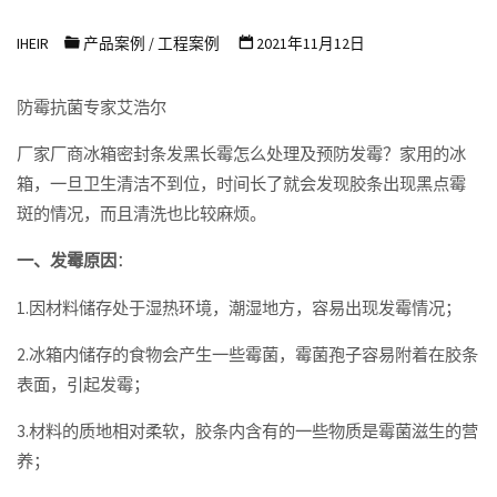
浩
IHEIR
产品案例
/
工程案例
2021年11月12日
尔
防
防霉抗菌专家艾浩尔
霉
抗
厂家厂商冰箱密封条发黑长霉怎么处理及预防发霉？家用的冰
箱，一旦卫生清洁不到位，时间长了就会发现胶条出现黑点霉
菌
斑的情况，而且清洗也比较麻烦。
科
技
一、发霉原因
：
有
1.因材料储存处于湿热环境，潮湿地方，容易出现发霉情况；
限
公
2.冰箱内储存的食物会产生一些霉菌，霉菌孢子容易附着在胶条
司
表面，引起发霉；
3.材料的质地相对柔软，胶条内含有的一些物质是霉菌滋生的营
养；