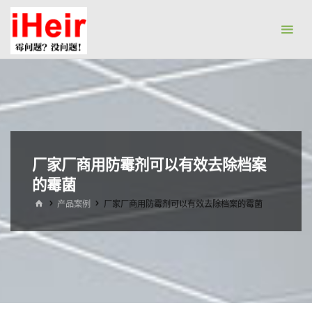
跳
防
转
霉
到
剂|
内
抗
容。
菌
剂|
防
水
厂家厂商用防霉剂可以有效去除档案
剂|
的霉菌
干
首
产品案例
厂家厂商用防霉剂可以有效去除档案的霉菌
页
燥
剂-
广
州
艾