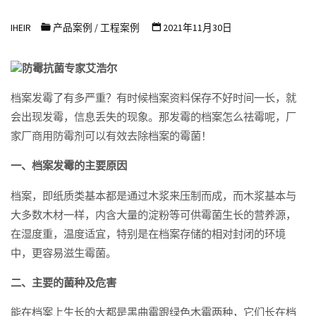
浩
IHEIR
产品案例
/
工程案例
2021年11月30日
尔
防
防霉抗菌专家艾浩尔
霉
抗
档案发霉了有多严重？有时候档案资料保存不好时间一长，就
会出现发霉，信息丢失的现象。那发霉的档案怎么祛霉呢，厂
菌
家厂商用防霉剂可以有效去除档案的霉菌！
科
技
一、档案发霉的主要原因
有
档案，即纸质类基本都是通过木浆来压制而成，而木浆基本与
限
大多数木材一样，内含大量的淀粉等可供霉菌生长的营养源，
公
在湿度重，温度适宜，特别是在档案存储的相对封闭的环境
司
中，更容易滋生霉菌。
二、主要的菌种及危害
能在档案上生长的大都是黑曲霉跟绿色木霉两种，它们长在档