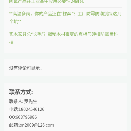
防霉产品在工业品中应用必要性的研究
**高温多雨，你的产品还在“裸奔”？工厂防霉防潮别踩这几
个坑**
实木家具总“长毛”？揭秘木材霉变的真相与硬核防霉黑科
技
没有评论可显示。
联系方式:
联系人: 罗先生
电话:18024546126
QQ:603796986
邮箱:lon2009@126.com