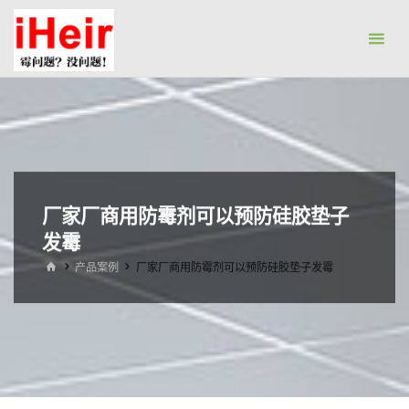
跳
防
转
霉
到
剂|
内
抗
容。
菌
剂|
防
水
厂家厂商用防霉剂可以预防硅胶垫子
剂|
发霉
干
首
产品案例
厂家厂商用防霉剂可以预防硅胶垫子发霉
页
燥
剂-
广
州
艾