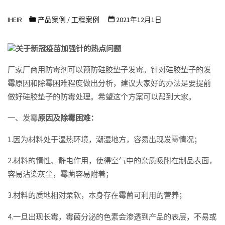
浩
IHEIR
产品案例
/
工程案例
2021年12月1日
尔
防
关于新冠疫苗加强针的热点问题
霉
抗
厂家厂商用防霉剂可以预防硅胶垫子发霉。针对硅胶垫子的发
霉原因和除霉困难程度做出分析，建议大家好的办法是要提前
菌
做好硅胶垫子的防霉处理。希望这个方案可以帮到大家。
科
技
一、发霉
原因及除霉困难：
有
1.因为材料处于湿热环境，潮湿地方，容易出现发霉情况；
限
公
2.材料的惰性、静电作用，使得空气中的杂质吸附在制品表面，
司
容易沾染灰尘，霉菌容易附着；
3.材料的质地相对柔软，本身存在霉菌可利用的营养；
4.一旦出现长霉，霉菌分泌的色素会渗透到产品的表层，不易或