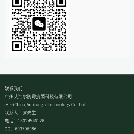
联系我们
广州艾浩尔防霉抗菌科技有限公司
iHeir(China)Antifungal Technology Co.,Ltd
联系人：罗先生
电话：18024546126
QQ：603796986