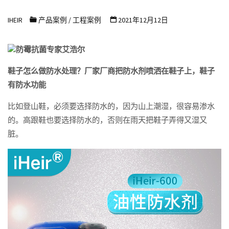
浩
IHEIR
产品案例
/
工程案例
2021年12月12日
尔
防
防霉抗菌专家艾浩尔
霉
抗
鞋子怎么做防水处理？厂家厂商把防水剂喷洒在鞋子上，鞋子
有防水功能
菌
科
比如登山鞋，必须要选择防水的，因为山上潮湿，很容易渗水
技
的。高跟鞋也要选择防水的，否则在雨天把鞋子弄得又湿又
有
脏。
限
公
司