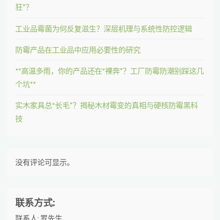
狂”？
工业品霉菌为何反复滋生？深层机理与系统性防控逻辑
防霉产品在工业品中应用必要性的研究
**高温多雨，你的产品还在“裸奔”？工厂防霉防潮别踩这几
个坑**
实木家具总“长毛”？揭秘木材霉变的真相与硬核防霉黑科
技
没有评论可显示。
联系方式:
联系人: 罗先生