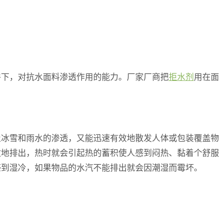
件下，对抗水面料渗透作用的能力。厂家厂商把
拒水剂
用在面
止冰雪和雨水的渗透，又能迅速有效地散发人体或包装覆盖物
效地排出，热时就会引起热的蓄积使人感到闷热、黏着个舒服
感到湿冷，如果物品的水汽不能排出就会因潮湿而霉坏。