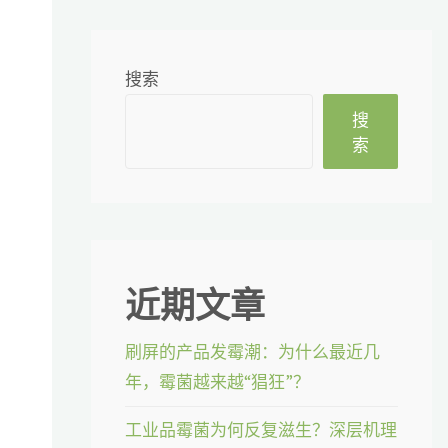
搜索
搜
索
近期文章
刷屏的产品发霉潮：为什么最近几
年，霉菌越来越“猖狂”？
工业品霉菌为何反复滋生？深层机理