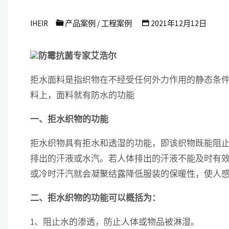
艾
IHEIR
产品案例
/
工程案例
2021年12月12日
浩
尔
防霉抗菌专家艾浩尔
防
拒水面料是指织物在不经受任何外力作用的静态条
霉
料上，面料就有防水的功能
抗
菌
一、拒水织物的功能
科
拒水织物具有拒水和透湿的功能，即该织物既能阻
技
排出的汗液或水汽。若人体排出的汗液不能及时有
有
或冷时汗汽就会凝聚结露降低服装的保暖性，使人
限
二、拒水织物的功能可以概括为：
公
司
1、阻止水的渗透，防止人体或物品被淋湿。