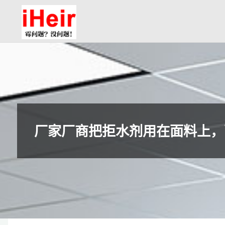
跳
防
转
霉
到
剂|
内
抗
容。
菌
剂|
防
水
厂家厂商把拒水剂用在面料上，
剂|
干
燥
剂-
广
州