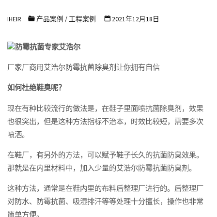
浩
IHEIR
产品案例
/
工程案例
2021年12月18日
尔
防
防霉抗菌专家艾浩尔
霉
抗
厂家厂商用艾浩尔防霉抗菌除臭剂让你拥有自信
菌
如何杜绝鞋臭呢？
科
现在有种比较流行的做法是，在鞋子里面喷抗菌除臭剂，效果
技
也很突出，但是这种方法指标不治本，时效比较短，需要多次
有
喷洒。
限
公
在鞋厂，有另外的方法，可以赋予鞋子长久的抗菌防臭效果。
司
那就是在内里材料中，加入少量的艾浩尔防霉抗菌防臭剂。
这种方法，通常是在鞋内里的布料后整理厂进行的。后整理厂
对防水、防霉抗菌、吸湿排汗等等处理十分擅长，操作也非常
简单方便。