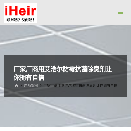
跳
防
转
霉
到
剂|
内
抗
容。
菌
剂|
防
水
厂家厂商用艾浩尔防霉抗菌除臭剂让
剂|
你拥有自信
干
首
产品案例
厂家厂商用艾浩尔防霉抗菌除臭剂让你拥有自信
页
燥
剂-
广
州
艾