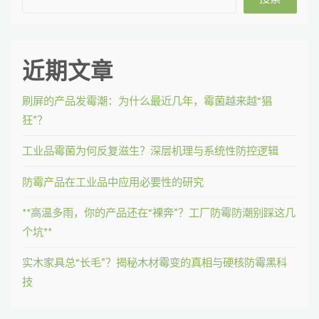
近期文章
刷屏的产品发霉潮：为什么最近几年，霉菌越来越“猖
狂”？
工业品霉菌为何反复滋生？深层机理与系统性防控逻辑
防霉产品在工业品中应用必要性的研究
**高温多雨，你的产品还在“裸奔”？工厂防霉防潮别踩这几
个坑**
实木家具总“长毛”？揭秘木材霉变的真相与硬核防霉黑科
技