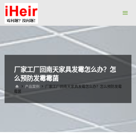
跳
防
转
霉
到
剂|
内
抗
容。
菌
剂|
防
厂家工厂回南天家具发霉怎么办？怎
水
么预防发霉霉菌
剂|
干
首
产品案例
厂家工厂回南天家具发霉怎么办？怎么预防发霉
页
霉菌
燥
剂-
广
州
艾