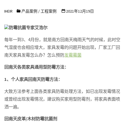
浩
IHEIR
产品案例
/
工程案例
2021年12月19日
尔
防
防霉抗菌专家艾浩尔
霉
抗
每年一到3、4月份，就是南方回南天梅雨天气的时候，此时空
气湿度也会相应增大，家具发霉的问题开始出现，厂家工厂回
菌
南天家具发霉怎么办？怎么预防
发霉霉菌
科
技
回南天各类家具通用型防霉方法：
有
1、个人家具回南天防霉方法：
限
公
大致方法参考上面各类家具防霉处理方法，如已出现发霉情况
司
或曾经出现发霉情况，建议购买家用型防霉剂，将家具表面喷
洒一遍。
回南天皮革/木材防霉抗菌剂