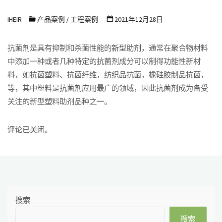
浩
IHEIR
产品案例
/
工程案例
2021年12月28日
尔
防
抗菌剂是具有抑制和杀菌性能的新型助剂，通常在聚合物材料
霉
中添加一种或者几种特定的抗菌剂成分可以制得功能性新材
抗
料，如抗菌塑料、抗菌纤维，纺织品抗菌，橡硅胶制品抗菌，
菌
等，其中塑料是抗菌剂应用最广的领域，因此抗菌剂成为备受
科
关注的新型塑料助剂品种之一。
技
有
评论已关闭。
限
公
司
搜索
搜索