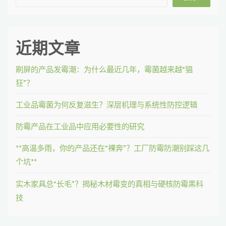
近期文章
刷屏的产品发霉潮：为什么最近几年，霉菌越来越“猖
狂”？
工业品霉菌为何反复滋生？深层机理与系统性防控逻辑
防霉产品在工业品中应用必要性的研究
**高温多雨，你的产品还在“裸奔”？工厂防霉防潮别踩这几
个坑**
实木家具总“长毛”？揭秘木材霉变的真相与硬核防霉黑科
技