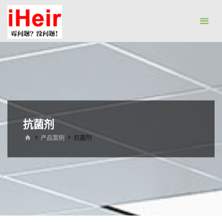
跳
防
转
霉
到
剂|
内
抗
容。
菌
剂|
防
水
抗菌剂
剂|
首
产品案例
抗菌剂
干
页
燥
剂-
广
州
艾