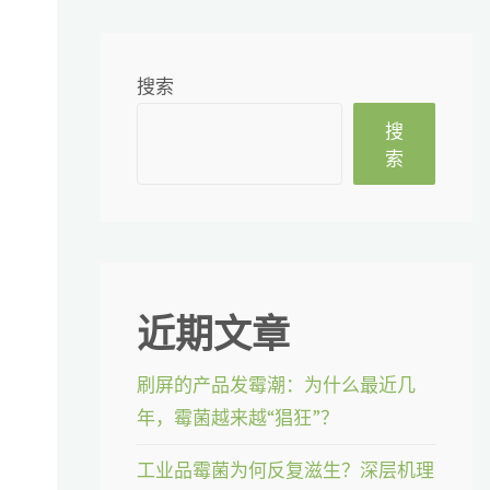
搜索
搜
索
近期文章
刷屏的产品发霉潮：为什么最近几
年，霉菌越来越“猖狂”？
工业品霉菌为何反复滋生？深层机理