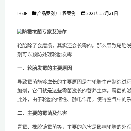
艾
IHEIR
产品案例
/
工程案例
2021年12月31日
浩
尔
防霉抗菌专家艾浩尔
防
轮胎除了会磨损，其实还会长霉的。那么导致轮胎
霉
剂可以预防处理轮胎发霉
抗
菌
一、轮胎发霉的主要原因
科
导致霉菌能够滋长的主要原因是在轮胎生产制造过
技
加剂，它们就是这些霉菌滋长的营养主体。霉菌的
有
此外，由于轮胎的惰性、静电作用，使得空气中的
限
二、主要的霉菌及危害
公
司
青霉、橡胶链霉菌等，主要的危害是影响轮胎的外