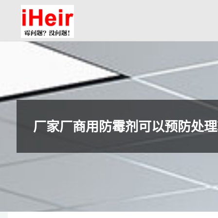
跳
防
转
霉
到
剂|
内
抗
容。
菌
剂|
防
水
厂家厂商用防霉剂可以预防处理
剂|
干
燥
剂-
广
州