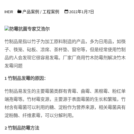
浩
IHEIR
产品案例
/
工程案例
2022年1月7日
尔
防
防霉抗菌专家艾浩尔
霉
抗
竹制品是指以竹子为加工原料制造的产品，多为日用品，如筷
子、筷笼、砧板、凉席、茶杯垫、窗帘等，但是经常使用竹制
菌
品的人会发现它很容易发霉。厂家厂商用竹木防霉剂解决竹木
科
发霉问题
技
有
1 竹制品发霉的原因：
限
竹制品易发生的主要霉菌类群有青霉、曲霉、黑根霉、粉红单
公
端孢霉等。竹材霉变源，主要源于表面霉菌的生长和繁殖，竹
司
材含有霉菌可以利用的糖、淀粉作为营养来源，相关霉菌具有
淀粉酶、纤维素霉，可以分解利用。
2 竹制品防霉方法