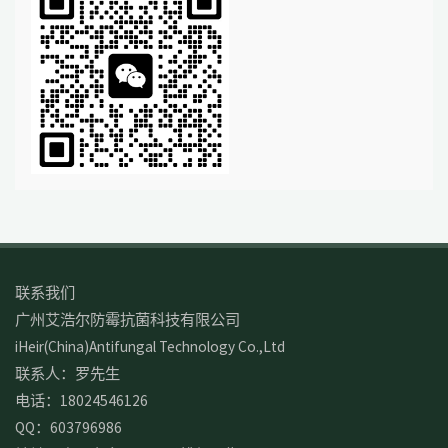
联系我们
广州艾浩尔防霉抗菌科技有限公司
iHeir(China)Antifungal Technology Co.,Ltd
联系人：罗先生
电话：18024546126
QQ：603796986