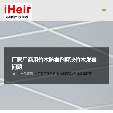
跳
防
转
霉
到
剂|
内
抗
容。
菌
剂|
防
水
厂家厂商用竹木防霉剂解决竹木发霉
剂|
问题
干
首
产品案例
厂家厂商用竹木防霉剂解决竹木发霉问题
页
燥
剂-
广
州
艾