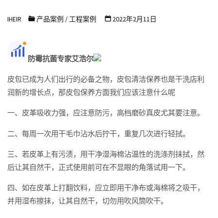
浩
IHEIR
产品案例
/
工程案例
2022年2月11日
尔
防
霉
防霉抗菌专家艾浩尔
抗
皮包已成为人们出行的必备之物，皮包清洁保养也是干洗店利
菌
润新的增长点，那皮包保养方面我们应该注意什么呢
科
技
一、皮革吸收力强，应注意防污，高档磨砂真皮尤其要注意。
有
二、每周一次用干毛巾沾水后拧干，重复几次进行轻拭。
限
公
三、若皮革上有污渍，用干净湿海棉沾温性的洗涤剂抹拭，然
后让其自然干，正式使用前可在不显眼的角落试用一下。
司
四、如在皮革上打翻饮料，应立即用干净布或海棉将之吸干，
并用湿布擦抹，让其自然干，切勿用吹风筒吹干。