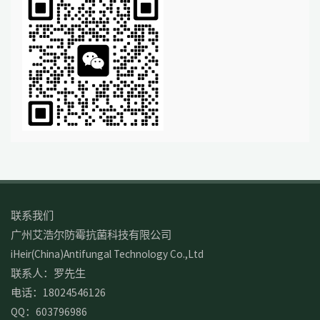
联系我们
广州艾浩尔防霉抗菌科技有限公司
iHeir(China)Antifungal Technology Co.,Ltd
联系人：罗先生
电话：18024546126
QQ：603796986