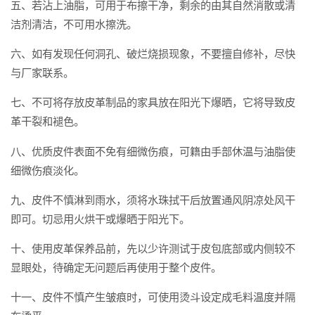
五、若沾上油脂，可用于布擦干净，剩余的由其自然消散或清
洁剂清洁，不可用水擦洗。
六、如有发现任何洞孔、破烂烧损现象，不要擅自修补，尽快
与厂家联系。
七、不可将存放皮革制品的家具放在阳光下爆晒，它将导致皮
革干裂和褪色。
八、优质皮件表面不免有细微伤痕，可籍由手部休温与油脂使
细微伤痕淡化。
九、皮件不慎淋到雨水，须将水珠拭干后放置通风阴凉处风干
即可。切忌用火烘干或爆晒于阳光下。
十、使用皮革保养品前，先以少许测试于皮包底部或内侧较不
显眼处，待确定无问题后再使用于整个皮件。
十一、皮件不慎产生皱痕时，可使用烫斗设定成毛料温度并隔