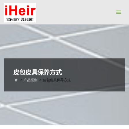
跳
防
转
霉
到
剂|
内
抗
容。
菌
剂|
防
水
皮包皮具保养方式
剂|
首
产品案例
皮包皮具保养方式
干
页
燥
剂-
广
州
艾