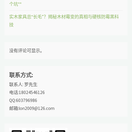
个坑**
实木家具总“长毛”？揭秘木材霉变的真相与硬核防霉黑科
技
没有评论可显示。
联系方式:
联系人: 罗先生
电话:18024546126
QQ:603796986
邮箱:lon2009@126.com