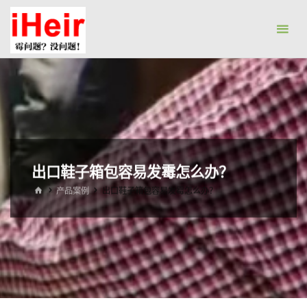
跳
防
转
霉
到
剂|
内
抗
容。
菌
剂|
防
水
出口鞋子箱包容易发霉怎么办？
剂|
首
产品案例
出口鞋子箱包容易发霉怎么办？
干
页
燥
剂-
广
州
艾