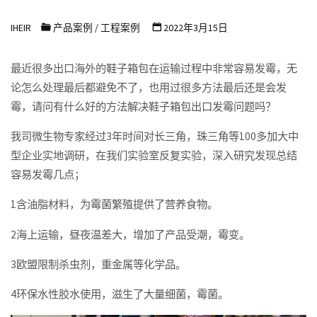
浩
IHEIR
产品案例
/
工程案例
2022年3月15日
尔
防
最近很多出口海外的鞋子箱包在运输过程中非常容易发霉，无
霉
论怎么处理最后都避免不了，也用过很多方法最后还是会发
抗
霉，请问有什么好的方法解决鞋子箱包出口发霉问题吗？
菌
我司微生物专家经过3年时间对长三角，珠三角等100多加大中
科
型企业实地调研，在我们实验室反复实验，深入研究发现总结
技
容易发霉几点；
有
限
1含油脂材料，为霉菌繁殖提供了营养食物。
公
2海上运输，昼夜温差大，增加了产品受潮，霉变。
司
3欧盟限制杀虫剂，重金属等化学品。
4环保水性胶水使用，滋生了大量细菌，霉菌。